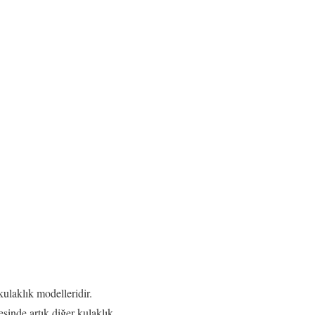
kulaklık modelleridir.
esinde artık diğer kulaklık