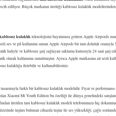
rcih ediliyor. Birçok markanın ürettiği kablosuz kulaklık modellerinden 
kablosuz kulaklık
teknolojisini hayatımıza getiren Apple Airpords mark
süreli ses ve pil kullanımı sunan Apple Airpods bir tam doluluk oranıyla
atik haliyle ve kablosuz şarj sağlayan saklama kutusuyla 24 saat şarj edeb
 olarak kullanıma sunulmuştur. Ayrıca Apple markasına ait sesli kullan
uz kulaklığa iletebilir ve kullanabilirsiniz.
asarımıyla farklı bir kablosuz kulaklık modelidir. Fiyat ve performansı 
lan Xiaomi Mi Youth Edition bu özelliği ile dünya genelindeki satışlarda
afından üretilen tam kablosuz kulaklık modeli telefonunuza hiç dokunm
üzerinde tuşları bulunan cihazda tuşlar ile ses yüksekliği, çağrı sonland