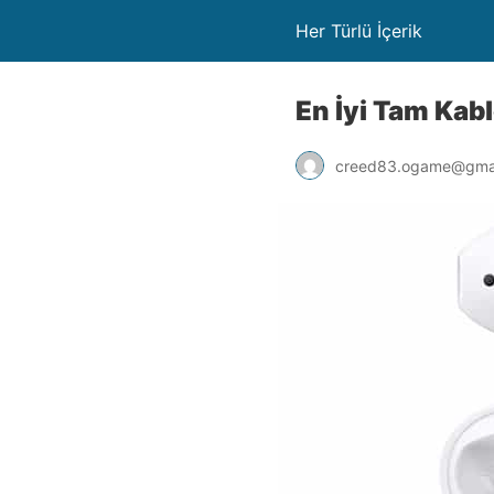
Her Türlü İçerik
En İyi Tam Kab
creed83.ogame@gma