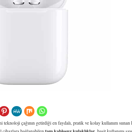
 teknoloji çağının getirdiği en faydalı, pratik ve kolay kullanım sunan 
tam kablosuz kulaklıklar
l cihazlara bağlanabilen
, basit kullanımı say