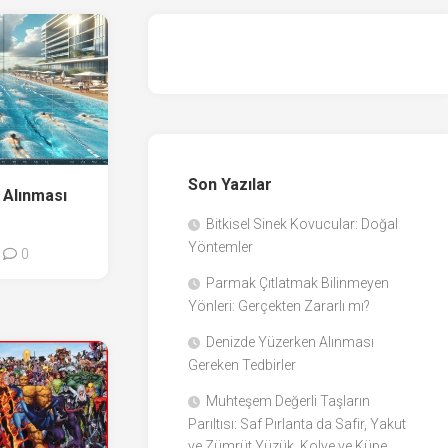
Son Yazılar
 Alınması
r
Bitkisel Sinek Kovucular: Doğal
Yöntemler
0
Parmak Çıtlatmak Bilinmeyen
Yönleri: Gerçekten Zararlı mı?
Denizde Yüzerken Alınması
Gereken Tedbirler
Muhteşem Değerli Taşların
Parıltısı: Saf Pırlanta da Safir, Yakut
ve Zümrüt Yüzük, Kolye ve Küpe