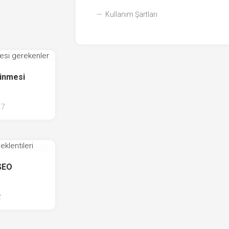
Kullanım Şartları
linmesi
7
SEO
2