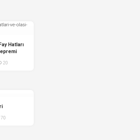
Fay Hatları
Depremi
20
ri
70