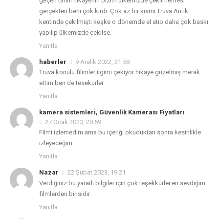
geçen tarihi hikayenin bizim ülkemizde çekilmemesi
gerçekten beni çok kırdı. Çok az bir kısmı Truva Antik
kentinde çekilmişti keşke o dönemde el atıp daha çok baskı
yapılıp ülkemizde çekilse.
Yanıtla
haberler
9 Aralık 2022, 21:58
Truva konulu filimler ilgimi çekiyor hikaye güzelmiş merak
ettim ben de tesekurler
Yanıtla
kamera sistemleri, Güvenlik Kamerası Fiyatları
27 Ocak 2023, 20:59
Filmi izlemedim ama bu içeriği okuduktan sonra kesinlikle
izleyeceğim
Yanıtla
Nazar
22 Şubat 2023, 19:21
Verdiğiniz bu yararlı bilgiler için çok teşekkürler.en sevdiğim
filmlerden birisidir
Yanıtla