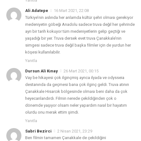
Yanıtla
Ali Adatepe
16 Mart 2021, 22:08
Türkiye’nin aslında her anlamda kültür şehri olması gerekiyor
medeniyetin göbeği Anadolu sadece truva değil her şehrinde
ayrı bir tarih kokuyor tüm medeniyetlerin gelip geçtiği ve
yaşadığı bir yer. Truva dersek evet truva Çanakkale’nin
simgesi sadece truva değil başka filmler için de yurdun her
köşesi kullanılabilir.
Yanıtla
Dursun Ali Kınay
26 Mart 2021, 00:15
Vay be hikayesi çok ilginçmiş ayrıca ilyada ve odysseia
destanında da geçmesi bana çok ilginç geldi. Truva atının
Çanakkale Hisarcık bölgesinde olması beni daha da çok
heyecanlandırdı. Filmin nerede çekildiğinden çok o
dönemde yaşıyor olsam neler yapardım nasıl bir hayatım
olurdu onu merak ettim şimdi.
Yanıtla
Sabri Bezirci
2 Nisan 2021, 23:29
Ben filmin tamamen Çanakkale de çekildiğini