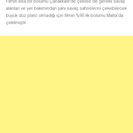
Filmin kısa bir bölümü Çanakkale’de çekilse de gerekli savaş
alanları ve yer bakımından yani savaş sahnelerini çekebilecek
büyük düz plato olmadığı için filmin %95 lik bölümü Malta’da
çekilmiştir.