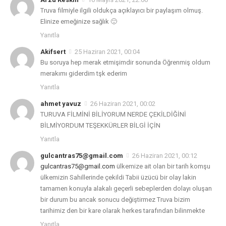
Truva filmiyle ilgili oldukça açıklayıcı bir paylaşım olmuş.
Elinize emeğinize sağlık 🙂
Yanıtla
Akifsert
25 Haziran 2021, 00:04
Bu soruya hep merak etmişimdir sonunda Öğrenmiş oldum
merakımı giderdim tşk ederim
Yanıtla
ahmet yavuz
26 Haziran 2021, 00:02
TURUVA FİLMİNİ BİLİYORUM NERDE ÇEKİLDİĞİNİ
BİLMİYORDUM TEŞEKKÜRLER BİLGİ İÇİN
Yanıtla
gulcantras75@gmail.com
26 Haziran 2021, 00:12
gulcantras75@gmail.com
ülkemize ait olan bir tarih komşu
ülkemizin Sahillerinde çekildi Tabii üzücü bir olay lakin
tamamen konuyla alakalı geçerli sebeplerden dolayı oluşan
bir durum bu ancak sonucu değiştirmez Truva bizim
tarihimiz den bir kare olarak herkes tarafından bilinmekte
Yanıtla