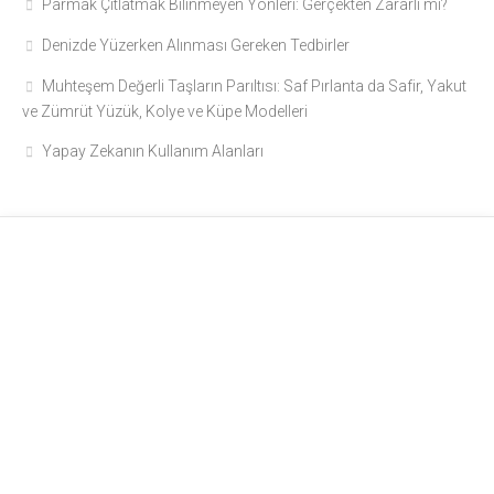
Parmak Çıtlatmak Bilinmeyen Yönleri: Gerçekten Zararlı mı?
Denizde Yüzerken Alınması Gereken Tedbirler
Muhteşem Değerli Taşların Parıltısı: Saf Pırlanta da Safir, Yakut
ve Zümrüt Yüzük, Kolye ve Küpe Modelleri
Yapay Zekanın Kullanım Alanları