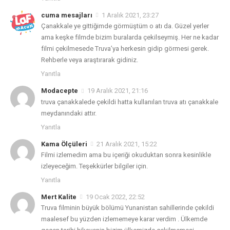
cuma mesajları
1 Aralık 2021, 23:27
Çanakkale ye gittiğimde görmüştüm o atı da. Güzel yerler
ama keşke filmde bizim buralarda çekilseymiş. Her ne kadar
filmi çekilmesede Truva’ya herkesin gidip görmesi gerek.
Rehberle veya araştırarak gidiniz.
Yanıtla
Modacepte
19 Aralık 2021, 21:16
truva çanakkalede çekildi hatta kullanılan truva atı çanakkale
meydanındaki attır.
Yanıtla
Kama Ölçüleri
21 Aralık 2021, 15:22
Filmi izlemedim ama bu içeriği okuduktan sonra kesinlikle
izleyeceğim. Teşekkürler bilgiler için.
Yanıtla
Mert Kalite
19 Ocak 2022, 22:52
Truva filminin büyük bölümü Yunanistan sahillerinde çekildi
maalesef bu yüzden izlememeye karar verdim . Ülkemde