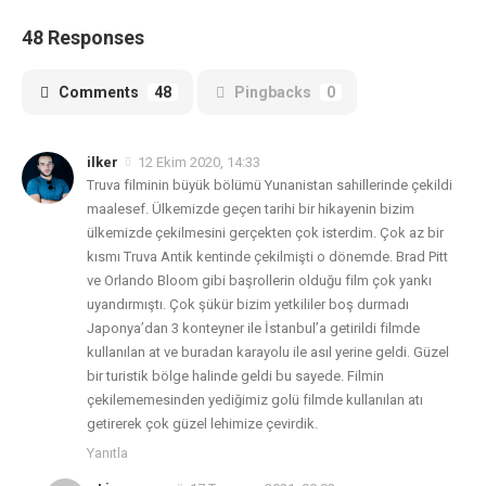
48 Responses
Comments
48
Pingbacks
0
ilker
12 Ekim 2020, 14:33
Truva filminin büyük bölümü Yunanistan sahillerinde çekildi
maalesef. Ülkemizde geçen tarihi bir hikayenin bizim
ülkemizde çekilmesini gerçekten çok isterdim. Çok az bir
kısmı Truva Antik kentinde çekilmişti o dönemde. Brad Pitt
ve Orlando Bloom gibi başrollerin olduğu film çok yankı
uyandırmıştı. Çok şükür bizim yetkililer boş durmadı
Japonya’dan 3 konteyner ile İstanbul’a getirildi filmde
kullanılan at ve buradan karayolu ile asıl yerine geldi. Güzel
bir turistik bölge halinde geldi bu sayede. Filmin
çekilememesinden yediğimiz golü filmde kullanılan atı
getirerek çok güzel lehimize çevirdik.
Yanıtla