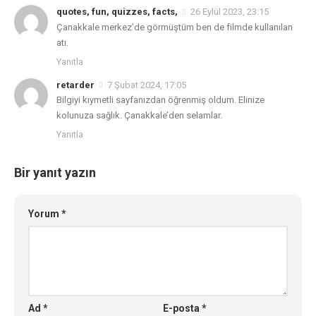
quotes, fun, quizzes, facts,
26 Eylül 2023, 23:15
Çanakkale merkez’de görmüştüm ben de filmde kullanılan
atı.
Yanıtla
retarder
7 Şubat 2024, 17:05
Bilgiyi kıymetli sayfanızdan öğrenmiş oldum. Elinize
kolunuza sağlık. Çanakkale’den selamlar.
Yanıtla
Bir yanıt yazın
Yorum
*
Ad
*
E-posta
*