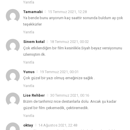
Yanıtla
Tamamabi
15 Temmuz 2021, 12:28
Ya bende bunu arıyorum kaç saattir sonunda buldum ay çok
teşekkürler
Yanıtla
Sinem kotal
18 Temmuz 2021, 00:02
Çok etkilendiğim bir film kesinlikle.Siyah beyaz versiyonunu
izlemiştim ilk.
Yanıtla
Yunus
19 Temmuz 2021, 00:01
Çok güzel bir yazı olmuş emeğinize sağlık .
Yanıtla
Lise Rehber
30 Temmuz 2021, 00:16
Bizim de tarihimiz nice destanlarla dolu. Ancak şu kadar
güzel bir film çekemedik, çektiremedik.
Yanıtla
oktay
14 Ağustos 2021, 22:48