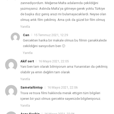
zannediyordum. Meğerse Malta adalarında çekildiğini
yazmışsınız. Aslında Malta’ya gitmeye gerek yoktu Türkiye
de başka düz geniş arazi mi bulamayacaklardı. Neyse olan
olmuş artık film çekilmiş. Ama çok da güzel bir film olmuş
Yanıtla
Can
15 Temmuz 2021, 12:29
Gercekten harika bir makale olmus bu filmin çanakkalede
cekildiğini sanıyodum ben 🙂
Yanıtla
Akif sert
16 Mayıs 2021, 22:05
Yani ben tam olarak bilmiyorum ama Yunanistan da çekilmiş
olabilir ya emin değilim tam olarak
Yanıtla
Sametaltintop
16 Mayıs 2021, 22:06
Truva ve truva filmi hakkinda merak ettigim tüm bilgileri
içeren bir yazi olmus gercekte sayenizde bilgileniyoruz.
Yanıtla
Arzu Keskin
16 Mayıs 2021, 22:06