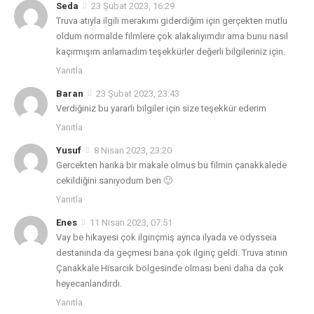
Seda
23 Şubat 2023, 16:29
Truva atıyla ilgili merakımı giderdiğim için gerçekten mutlu
oldum normalde filmlere çok alakalıyımdır ama bunu nasıl
kaçırmışım anlamadım teşekkürler değerli bilgileriniz için.
Yanıtla
Baran
23 Şubat 2023, 23:43
Verdiğiniz bu yararlı bilgiler için size teşekkür ederim
Yanıtla
Yusuf
8 Nisan 2023, 23:20
Gercekten harika bir makale olmus bu filmin çanakkalede
cekildiğini sanıyodum ben 🙂
Yanıtla
Enes
11 Nisan 2023, 07:51
Vay be hikayesi çok ilginçmiş ayrıca ilyada ve odysseia
destanında da geçmesi bana çok ilginç geldi. Truva atının
Çanakkale Hisarcık bölgesinde olması beni daha da çok
heyecanlandırdı.
Yanıtla