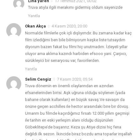
Lina yaren
17 Temmuz 2021, 00:02
Truva atıyla ilgili merakımı gidermiş oldum sayenizde
Yanıtla
Okan Akça
4 Kasım 2020, 20:00
Normalde filmlerle çok içli dışlıyımdır. Bu zamana kadar kaç
film izlediğimi ben bile bilmiyorum keşke liste tutsaydım
diyorum bazen fakat bu filmi hiç unutmadım. İzleyeli yıllar
oluyor ama aklıma kazındı harbiden efsooo yani. Çarpıcı,
sürükleyici bir senaryosu var, favorilerden.
Yanıtla
Selim Cengiz
7 Kasım 2020, 05:54
Truva dönemin en önemli olaylarından en azından
efsanelerinden birisi. Aşk uğruna olduğu söylenen (yada
bahane olarak kullanılan) en büyük savaş.Ve savaşın da
önüne geçen acchilles ile hector arasındaki bire bir dövüş.
Umarım bu filmde kaçırdığımız fırsatı 12.000 yıllım geçmişi
ile tarihin en eski yerleşim alanı olduğu düşünülen
Göbeklitepe’de başarırız. Keza şu Atiye dizisi hiç fena
değildi ilk sezon. İkincide biraz bozdu ama toparlar inşallah