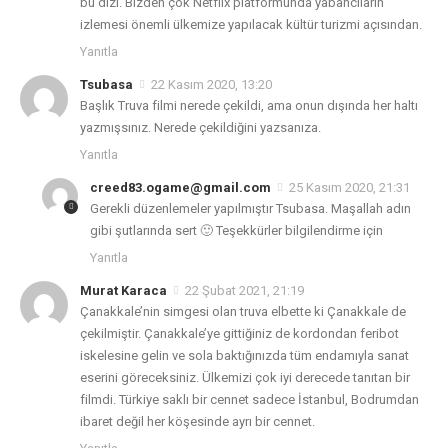
bu dizi. Bizden çok Netflix platformunda yabancıların
izlemesi önemli ülkemize yapılacak kültür turizmi açısından.
Yanıtla
Tsubasa
22 Kasım 2020, 13:20
Başlık Truva filmi nerede çekildi, ama onun dışında her haltı
yazmışsınız. Nerede çekildiğini yazsanıza.
Yanıtla
creed83.ogame@gmail.com
25 Kasım 2020, 21:31
Gerekli düzenlemeler yapılmıştır Tsubasa. Maşallah adın
gibi şutlarında sert 🙂 Teşekkürler bilgilendirme için
Yanıtla
Murat Karaca
22 Şubat 2021, 21:19
Çanakkale’nin simgesi olan truva elbette ki Çanakkale de
çekilmiştir. Çanakkale’ye gittiğiniz de kordondan feribot
iskelesine gelin ve sola baktığınızda tüm endamıyla sanat
eserini göreceksiniz. Ülkemizi çok iyi derecede tanıtan bir
filmdi. Türkiye saklı bir cennet sadece İstanbul, Bodrumdan
ibaret değil her köşesinde ayrı bir cennet.