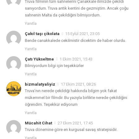
Truva filminin tüm sahnelerini Çanakkale ilimizde çekildi
sanıyordum. Truva antik kentini de gezmiştim. Ancak çoğu
sahnenin Malta da çekildiğini bilmiyordum.
Yanıtla
Çakıl taşı çikolata
15 Eylül 2021, 23:05
Bende canakkalede cekilmistir dicektim de haber olurdu.
Yanıtla
Çatı Yükseltme
1 Ekim 2021, 15:43
Bilmiyordum bilgi için teşekkürler
Yanıtla
bizmalatyaliyiz
17 Ekim 2021, 08:26
Truva’nın nerede çekildiği hakkında bilgim yok fakat
mükemmel bir filmdir. Bu yazıyla birlikte nerede çekildiğini
öğrendim. Teşekkür ediyorum
Yanıtla
Mücahit Cihat
27 Ekim 2021, 17:45
Truva dönemine göre en kurgusal savaş stratejisidir.
Yanıtla