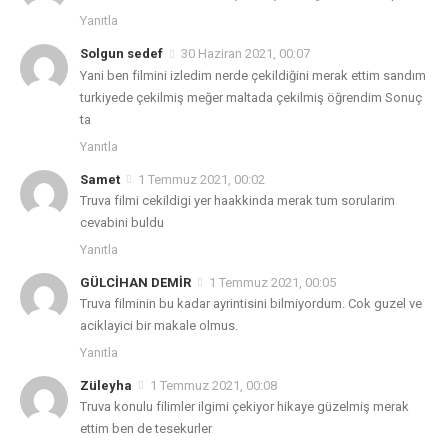
Yanıtla
Solgun sedef
30 Haziran 2021, 00:07
Yani ben filmini izledim nerde çekildiğini merak ettim sandım
turkiyede çekilmiş meğer maltada çekilmiş öğrendim Sonuç
ta
Yanıtla
Samet
1 Temmuz 2021, 00:02
Truva filmi cekildigi yer haakkinda merak tum sorularim
cevabini buldu
Yanıtla
GÜLCİHAN DEMİR
1 Temmuz 2021, 00:05
Truva filminin bu kadar ayrintisini bilmiyordum. Cok guzel ve
aciklayici bir makale olmus.
Yanıtla
Züleyha
1 Temmuz 2021, 00:08
Truva konulu filimler ilgimi çekiyor hikaye güzelmiş merak
ettim ben de tesekurler